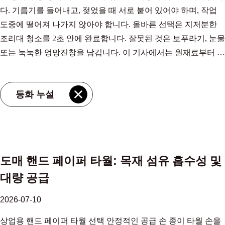
다. 기름기를 들어내고, 젖었을 때 서로 붙어 있어야 하며, 작업
출량. 섬유 종류 및 원산지 지배적인 에너지 그리드 대략. 톤당
도중에 떨어져 나가지 않아야 합니다. 올바른 선택은 지저분한
CO₂ 대나무(중국) 석탄이 주를 이루는 ~2,400kg 목재 펄프(북미)
조리대 청소를 2초 안에 완료합니다. 잘못된 것은 보푸라기, 눈물
혼합/천연가스 ~1,824kg 대나무(재생에너지 플랜트) 청정/수력
또는 눅눅한 엉망진창을 남깁니다. 이 기사에서는 원재료부터 시
태양광 목재펄프와 비교 테이크 아웃은 뚜렷합니다. 석탄이 많은
트 수 및 롤 형식에 이르기까지 신뢰할 수 있는 주방 종이 타월을
그리드를 사용하여 제조되면 대나무 조직은 탄소 이점을 잃습니
나머지 부분과 구별하는 요소를 안내합니다. 주방 종이 타월을
다. 그러나 동일한 연구에 따르면 더 깨끗한 에너지 공급을 통해
등화 누설
차별화하는 요소 주방용 종이 타월은 욕실용 티슈나 얼굴용 티슈
대나무와 천연 목재 펄프 사이의 배출 격차가 본질적으로 사라진
와 다르게 제작됩니다. 이 제품은 더 높은 습윤 강도, 더 높은 흡
다는 사실이 밝혀졌습니다. 섬유 유형만으로는 지속 가능성 이야
수성 및 더 큰 시트 크기를 제공합니다. 시트가 떨어지기 전에 얼
기를 쓸 수 없습니다. 공장에 전력을 공급하는 에너지가 그렇습
마나 많은 액체를 보유하고 있는지, 찢어지는 데 얼마나 많은 힘
니다. 섬유 너머: 생산 에너지가 실제 지속 가능성을 형성하는 방
이 필요한지와 같은 주요 성능 지표는 제품이 요리, 유출물 닦기
법 이러한 통찰력은 환경 보호 주장을 평가하는 방법의 변화를
도매 핸드 페이퍼 타월: 목재 섬유 흡수성 및
또는 문지르기에 적합한지 여부를 정의합니다. 원료가 출발점입
요구합니다. Bamboo의 고유한 환경적 강점은 여전히 ​​유효합니
대량 공급
니다. 버진 목재 펄프는 예측 가능한 부드러움과 강도를 제공합
다. 3~5년 안에 수확 성숙기에 도달하고 다시 심지 않고도 재생
니다. 재활용 섬유는 밝기를 약간 낮추면서 지속 가능성을 제공
되며 목화보다 물이 훨씬 적게 필요합니다. 천연 항균 특성으로
2026-07-10
합니다. 사탕수수 펄프 키친페이퍼 빠른 흡수성과 높은 습윤 파
인해 화학적 처리의 필요성이 줄어듭니다. 그러나 이러한 장점은
상업용 핸드 페이퍼 타월 선택 안정적인 공급 손 종이 타월 손을
열 저항성으로 입지를 굳혔습니다. 이러한 정보를 이해하면 수건
처리 단계에서 상쇄되지 않는 경우에만 중요합니다. 전체 수명주