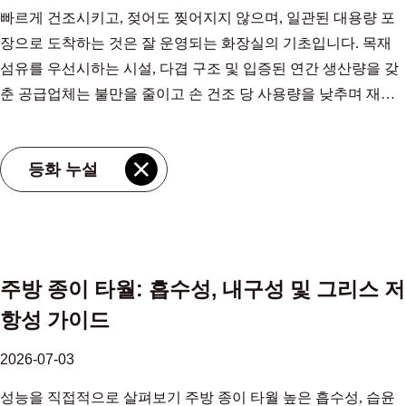
빠르게 건조시키고, 젖어도 찢어지지 않으며, 일관된 대용량 포
을 작업에 맞추는 데 도움이 됩니다. 주방 종이 타월 제조업체, 공
기 보기를 통해 우리는 현장뿐만 아니라 공장도 보아야 합니다.
장으로 도착하는 것은 잘 운영되는 화장실의 기초입니다. 목재
장 강소 MIOV 제지 산업은 중국 주방 종이 타월 제조 업체 및
소비자가 실질적인 영향력을 얻는 곳은 바로 여기입니다. 티슈
섬유를 우선시하는 시설, 다겹 구조 및 입증된 연간 생산량을 갖
OEM 사탕수수 펄프 주방 종이 공장입니다, 우리는 도매 흡수성
브랜드가 대나무 펄프를 주로 수력, 태양열 또는 기타 재생 가능
춘 공급업체는 불만을 줄이고 손 건조 당 사용량을 낮추며 재입
주방 종이를 제공합니다 제품보기 → 자재 분석 및 성능 세 가지
에너지로 구동되는 시설에서 처리한다고 지정하면 탄소 배출량
고를 단순화합니다. 목재 섬유가 재활용 대체 섬유보다 성능이
재료가 카테고리를 지배합니다. 각각은 청소 습관과 비교하여 평
이 극적으로 감소합니다. 투명성이 없으면 대나무 라벨만으로는
뛰어난 이유 버진 목재 섬유는 재활용 목재보다 더 길고 유연한
가해야 할 고유한 프로필을 제공합니다. 일반적인 주방 종이 타
기후 성능에 대해 아무 것도 알 수 없습니다. 이것이 바로 이유이
등화 누설
셀룰로오스 가닥을 제공합니다. 이 구조는 물을 빠르게 끌어당겨
월 재료 비교 소재 흡수성 습윤강도 환경 참고 사항 버진 목재 펄
다 제품의 제조 위치와 에너지 공개는 일반적인 "대나무" 스탬프
붕괴되지 않고 유지하는 모세관 채널의 웹을 생성합니다. 표준화
프 높음 높음 산림 유래; FSC 인증 문제 재활용 종이 중간 중간
보다 더 큰 비중을 차지합니다. 진정한 저탄소 대나무 섬유 조직
된 테스트에서 고품질 목재 섬유 시트는 물 속에서는 자기 무게
탄소 배출량 감소, 소비자 사용 후 콘텐츠 사탕수수(사탕수수) 펄
을 식별하는 방법 간단한 체크리스트로 혼란을 해소할 수 있습니
의 8배까지 , 많은 재활용 소재 타월은 5배 미만으로 떨어집니다.
프 매우 높음 높음 농업부산물; 빠르게 재생 가능 사탕수수 펄프
다. 생산 현장, 즉 깨끗한 전력망이 있는 지역에서 시작하십시오.
섬유가 길수록 보풀이 눈에 띄게 적어지는데, 이는 식품 준비 구
키친 페이퍼는 나란히 테스트한 결과 비교 가능한 재활용 시트보
그런 다음 신뢰할 수 있는 인증을 통해 공급망을 검증하세요. 여
주방 종이 타월: 흡수성, 내구성 및 그리스 저
역과 의료 시설 복도에서 중요한 문제입니다. 통제된 임업 프로
다 기름과 물을 20~30% 더 빠르게 흡수하는 경우가 많습니다. 이
기에 가장 중요한 것이 있습니다. 제조장소를 확인하세요. 포장
항성 가이드
그램에 따라 조달된 목재 원료는 예측 가능한 가구를 보장합니
것은 강력하고 기름을 흡수하는 옵션 튀김이나 기름기 많은 조리
이나 브랜드 웹사이트에 재생 에너지 보급률이 높은 것으로 알려
다. 펄프의 일관성은 모든 생산 배치에서 균일한 타월 무게, 캘리
기구를 위한 실용적인 선택입니다. 버진 목재 펄프는 다목적 사
진 지역(예: 풍부한 수력 발전이 있거나 빠르게 성장하는 태양광
2026-07-03
퍼 및 흡수성으로 직접적으로 해석됩니다. 수백 개의 디스펜서를
용의 표준으로 남아 있는 반면, 재활용 등급은 건식 닦기와 가벼
발전 용량이 있는 중국 일부 지역)의 시설이 언급되어 있다면 이
성능을 직접적으로 살펴보기 주방 종이 타월 높은 흡수성, 습윤
관리하는 구매자의 경우 이러한 균일성은 일관되지 않은 리필 성
운 습기에 적합합니다. 도매 강력한 기름 흡수성 사탕수수 펄프
는 긍정적인 신호입니다. 타사 인증서를 찾아보세요. FSC 인증