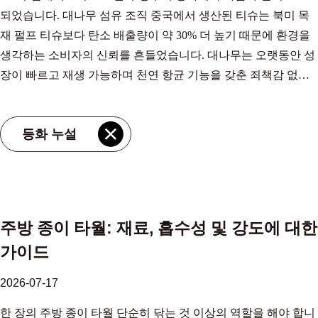
되었습니다. 대나무 섬유 조직 중국에서 생산된 티슈는 북미 목
재 펄프 티슈보다 탄소 배출량이 약 30% 더 높기 때문에 환경을
생각하는 소비자의 신뢰를 흔들었습니다. 대나무는 오랫동안 성
장이 빠르고 재생 가능하며 천연 항균 기능을 갖춘 죄책감 없는
대안으로 판매되어 왔습니다. 갑자기 이야기가 뒤집히는 것 같았
습니다. 질문이 시급해졌습니다. 대나무 섬유 조직이 진정으로
등화 누설
지속 가능합니까, 아니면 녹색 이미지가 과장되었습니까? 숫자
를 이해하면 모든 것이 달라집니다. 탄소 발자국 논쟁: 대나무 조
직이 면밀히 조사되는 이유 논쟁 뒤에 숨은 숫자 NC 주 연구는
많은 지속 가능성 옹호자들이 오랫동안 의심해 왔던 불편함을 확
실한 수치로 표현했습니다. 제품의 기후 영향을 결정하는 것은
주방 종이 타월: 재료, 흡수성 및 강도에 대한
식물 자체가 아니라 제품이 제조되는 방법과 장소입니다. 이 연
가이드
구는 일반적인 공급망 전반에 걸쳐 다양한 조직 섬유의 지구 온
난화 가능성을 비교했습니다. 다음은 나타난 톤당 배출량을 간략
2026-07-17
하게 나타낸 것입니다. NC 주 수명주기 데이터를 기반으로 한 일
한 장의 주방 종이 타월 단순히 닦는 것 이상의 역할을 해야 합니
반적인 지역 에너지 혼합 하에서 조직 생산에 대한 비교 CO2 배