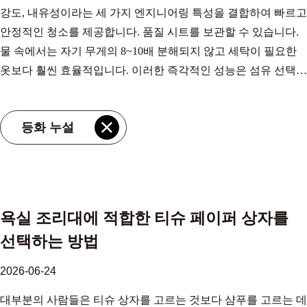
강도, 내유성이라는 세 가지 엔지니어링 특성을 결합하여 빠르고
능으로 인한 불만을 없애줍니다. 흡수성과 플라이 구조 접착된
주방 종이 공급 업체, OEM/ODM 공장 - Jiangsu MIOV Paper
은 책임 있는 산림 및 농장 관리를 보장합니다. OEKO‑TEX
안정적인 청소를 제공합니다. 품질 시트를 보관할 수 있습니다.
레이어 또는 플라이의 수는 용량과 비용을 직접적으로 제어합니
Industry Co., MIOV는 중국 도매 강력한 기름 흡수성 사탕수수 펄
Standard 100은 유해 물질이 없음을 확인합니다. 검증된 탄소 발
물 속에서는 자기 무게의 8~10배 분해되지 않고 세탁이 필요한
다. 플라이 수를 트래픽 수준에 일치시키면 사용하지 않는 성능
프 주방 종이 공급 업체 및 강력한 기름 흡수성 사탕수수 펄프 주
자국 라벨은 회사가 실제로 배출량을 측정하고 공개했음을 보여
옷보다 훨씬 효율적입니다. 이러한 즉각적인 성능은 섬유 선택,
에 대한 과도한 지출이나 바쁜 화장실에 대한 과소 사양을 방지
방 종이 OEM/ODM 공장, 사탕수수 펄프 주방 종이는 일종의 기
줍니다. 100% 대나무 펄프를 고집합니다. 목재 펄프와 혼합하면
시트 구조, 제조 과정에서 적용되는 특정 처리에 따라 결정됩니
할 수 있습니다. 플라이 일반적인 사용 흡수된 수분(g/g) 습윤강
입니다 제품보기 → 플라이, 평량 및 시트 치수 제조업체는 두께
탄소 발자국을 추적하기가 더 어려워지고 대나무 섬유의 주요 장
다. 이러한 요소를 이해하면 젖은 조리대 닦기부터 튀긴 음식 배
도 1겹 낮은 트래픽 또는 예산 3 – 4 보통 2겹 사무실, 소매점 5 – 7
를 플라이 단위로 설명합니다. 1겹 시트는 더 얇고 일회용 작업에
점이 훼손됩니다. 단일 광케이블 제품은 더 정직하고 감사하기가
등화 누설
수에 이르기까지 모든 작업에 적합한 롤을 선택하는 데 도움이
좋음 3겹 트래픽이 많은 프리미엄 7 – 9 우수 표준 테스트 조건에
적합합니다. 2겹 시트는 흡수성과 찢어짐이 적습니다. 일부 상업
더 쉽습니다. 검증 기준에 대해 더 자세히 알아보려면 다음 가이
됩니다. 흡수성이 시트에 어떻게 내장되어 있는지 흡수성은 우연
서 플라이 레벨별 흡수성과 강도를 비교합니다. 1겹 타월 단일 층
용 롤은 극도의 내구성을 위해 3겹으로 되어 있습니다. 평량(평
드를 참조하세요. 대나무 섬유 조직에서 찾아야 할 것 중요한 포
이 아닙니다. 원료부터 시작됩니다. 장섬유 침엽수 펄프는 물을
의 목재 섬유는 재료 사용과 시트당 비용을 줄여줍니다. 공간이
방미터당 종이의 무게)은 "두꺼운" 주장 뒤에 숨겨진 산업적 진
장 관련 주장과 그렇지 않은 주장을 다룹니다. 대나무 조직은 편
빠르게 끌어들이는 모세관 네트워크를 만듭니다. 일부 공장에서
좁은 디스펜서에 적합하며 손에 살짝 물기가 있는 곳에서도 잘
실입니다. 일상적인 주방 수건의 경우 평방 미터당 22~26g(gsm)
안함과 성능을 제공합니까? 지속 가능성에 대한 질문은 제쳐두
는 부드러움과 표면 매끄러움을 개선하기 위해 단섬유 견목 펄프
작동합니다. 1겹 시트는 다층 구조의 내부 접착력이 부족하기 때
이 일반적이고, 튼튼한 제품의 경우 30~40gsm입니다. 분해되지
고, 티슈는 여전히 성능을 발휘해야 합니다. 시트가 사용 중에 거
욕실 조리대에 적합한 티슈 페이퍼 상자를
를 혼합하기도 합니다. 현대적인 생산 라인은 이러한 펄프를 정
문에 습윤 강도 한계에 더 빨리 도달하여 고강도 건조에 적합하
않고 문질러질 수 있는 것입니다. 시트 크기도 다양합니다. 표준
칠게 느껴지거나 분해되는 경우 탄소 중립 주장으로 시트를 보호
선택하는 방법
확한 비율로 결합하여 다음과 같은 수분 흡수 속도를 달성할 수
지 않습니다. 여러겹 타월 종종 함께 엠보싱 처리된 2~3겹이 더
천공 시트는 22×22cm 또는 23×23cm이지만 대형 옵션도 있습니
할 수 없습니다. 다행스럽게도 대나무의 물리적 특성은 진정으로
있습니다. 한 방울당 2초 미만 표준화된 테스트에서 엠보싱은 또
많은 물을 가두는 더 두꺼운 시트를 형성합니다. 레이어 사이에
다. 멀티 사이즈 키친 페이퍼 작은 작업의 경우 시트를 반 또는
부드럽고 강한 제품으로 해석됩니다. 섬유는 자연적으로 길고 매
2026-06-24
다른 레이어를 추가합니다. 돌출된 패턴은 에어 포켓을 생성하고
생성된 에어 포켓은 설치 공간을 늘리지 않고도 전체 용량을 향
1/4로 찢을 수 있어 한 번의 드립을 위해 전체 시트를 희생하지 않
끄러우며, 일반 티슈보다 부드러운 느낌이에요 더 짧고 더 단단
대부분의 사람들은 티슈 상자를 고르는 것보다 샴푸를 고르는 데
표면적을 확장하므로 2겹 엠보싱 시트를 고정할 수 있습니다.
상시킵니다. 교통량이 많은 공항이나 경기장에서 표준 2겹에서
고도 낭비를 줄일 수 있습니다. 도매 멀티 사이즈 사탕수수 펄프
한 재활용 섬유로 만들어졌습니다. 그 부드러움은 단지 럭셔리한