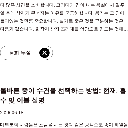
더 많은 시간을 소비합니다. 그러다가 김이 나는 욕실에서 일주
30% 더 많은 액체 평평하고 양각이 없는 것보다. 이것이 바로 두
프리미엄 3겹 목재 섬유 타월로 전환하면 다음과 같이 사용자당
주방 종이 공급 업체, OEM/ODM 공장 - Jiangsu MIOV Paper
촉감이 아니라 민감한 피부에 중요합니다. Bamboo는 타고난 부
일 후에 상자가 무너지는 이유를 궁금해합니다. 용기는 그 안에
껍고 질감이 있는 수건이 쏟아진 물을 닦을 때 더 효과적으로 느
끌어당기는 평균 시트 수를 줄일 수 있습니다. 20~30% , 인지된
Industry Co., Ltd. MIOV는 중국 도매 다중 크기 사탕수수 펄프 주
드러운 구조로 인해 마찰과 미세 마모가 적습니다. 민감한 피부
들어있는 것만큼 중요합니다. 실제로 좋은 것을 구분하는 것은
껴지는 이유입니다. 펄프 선택의 역할 버진 목재 펄프는 일관된
품질이 향상되더라도 효과적으로 소비를 통제합니다. 공급을 보
방 종이 공급 업체 및 다중 크기 사탕수수 펄프 주방 종이
를 위한 혜택 . 습진, 알레르기 또는 홍반 경향이 있는 사용자는
다음과 같습니다. 화장지 상자 조리대를 엉망으로 만드는 것에
섬유 길이와 청결성을 제공합니다. 빠르게 성장하는 대안인 사탕
장하는 생산 규모 신뢰할 수 있는 도매 채널 뒤에는 갑작스러운
OEM/ODM 공장, 사탕수수 펄프 주방 종이, 다양한 크기 선택 가
종종 반복적으로 닦을 때 대나무 조직이 덜 자극적이라는 것을
서. 상자 자체에 더 많은 관심을 기울여야 하는 이유 욕실의 티슈
수수 사탕수수 펄프는 섬유질이 더 짧지만 기름진 액체를 가두는
수요 피크를 흡수할 수 있을 만큼 충분히 큰 제조 기반이 있습니
능 제품보기 → 롤 형식 및 분배 주방 종이 타월은 세 가지 주요
알게 됩니다. 한편, 흡수성은 프리미엄 목재 펄프 티슈보다 크게
상자는 뜨거운 샤워로 인한 증기, 조리대에 남아있는 습기, 젖은
데 탁월한 개방형 구조를 제공합니다. 다음으로 만든 제품 100%
다. 장쑤성 난퉁에 전용 공장 1개가 있습니다. 168,000 평방미터 ,
롤 디자인으로 제공됩니다. 천공 시트가 있는 표준 점보 롤입니
높지는 않지만 지속적으로 표준 재활용 등급보다 우수하므로 주
등화 누설
손과의 반복적인 접촉 등 다른 방에서는 발생하지 않는 조건에
사탕수수 펄프 섬유 표면이 자연적으로 기름을 끌어당기고 어느
고정자산 보유 4000만 위안 , 80명이 넘는 전문가를 고용하고 있
다. 코어가 제거되고 시트가 중앙에서 당겨지는 상업용 주방에서
방에 흘린 액체, 화장품 제거 및 일상적인 감기 관리에 신뢰할 수
직면해 있습니다. 표준 판지 상자는 이러한 조건에서 빠르게 부
정도 물을 밀어내기 때문에 현저한 그리스 픽업을 나타낼 수 있
습니다. 여러 개의 완전 자동화된 종이 변환 라인이 병렬로 실행
흔히 사용되는 센터 풀 롤입니다. 여러 번 접거나 C번 접은 종이
있는 선택입니다. 현명한 선택: 일상 생활에서 대나무 티슈 사용
드러워져 모서리가 처지고 표면에 달라붙습니다. 건조한 거실에
습니다. 블렌드도 일반적이며 비용과 기능의 균형을 유지합니다.
되어 연간 생산량이 과거를 넘어섰습니다. 1,000,000 상자 일회용
타월로 한 번에 하나씩 분배할 수 있으며 탁상용 홀더에 유용합
하기 탄소 논란이 대나무 티슈를 버려야 한다는 뜻은 아니다. 눈
서는 괜찮아 보이는 것이 욕실에서는 빨리 실패합니다. 상자의
이상을 생산하는 시설 연간 일회용 종이제품 1,000,000박스 일반
종이 제품의. 여기서 자동화란 수동 처리로 인한 가변성이 없는
니다. 가정용 주방의 경우 조리대 스탠드에 익숙한 천공 롤이 가
을 뜨고 선택해야 한다는 뜻이다. 진정한 편안함과 검증 가능한
재질은 모양이 얼마나 오래 유지되는지, 내부 조직을 얼마나 잘
적으로 각 제품 사양에 맞게 공급을 조정하여 다양한 펄프 유형
정밀한 슬리팅, 엠보싱 및 폴딩을 의미합니다. 실시간 센서는 수
장 편리합니다. 대용량 설정에서는 센터 풀 형식을 사용하여 롤
지속 가능성 기록을 모두 제공하는 제품은 쉽게 구할 수 있습니
올바른 종이 수건을 선택하는 방법: 현재, 흡
보호하는지, 매일 사용하는 동안 위생적인지 여부에 직접적인 영
을 실행할 수 있는 능력을 갖추고 있습니다. 하중 하에서의 습윤
분 함량과 기본 중량을 측정하여 좁은 허용 오차 범위를 벗어나
이 끝날 때까지 사냥하지 않으므로 가동 중지 시간이 줄어듭니
다. 결정적인 요인은 상자 앞면에 있는 섬유 이름이 아니라 그 뒤
수 및 이불 설명
향을 미칩니다. 이는 상자가 캐비닛 내부가 아닌 조리대 위에 놓
강도 및 내구성 일반 종이는 물에 젖으면 부서지지만, 키친 페이
는 마스터 롤을 거부합니다. 그 결과 시설 관리자가 캠퍼스 전체
다. 롤 직경과 총 미터 길이에 따라 재입고 빈도가 결정됩니다. "2
에 숨겨진 에너지 이야기입니다. 다음을 선택할 때 100% 대나무
여 있을 때 특히 관련이 있습니다. 상자는 지속적으로 습기에 노
퍼 타월은 젖은 후에도 섬유질이 서로 결합되는 습윤 강도 수지
에 수백 개의 디스펜서를 비축할 때 의존하는 상자 간 균일성이
겹, 120매"라고 표시된 롤은 항상 100매 롤보다 길지 않습니다.
펄프 페이셜 티슈 명확한 원산지 정보와 신뢰할 수 있는 인증을
2026-06-18
출됩니다. 플라스틱과 판지: 어느 것이 더 나은가요? 욕실 조리대
로 처리됩니다. 이 처리를 통해 시트 한 장으로 주철 냄비 뚜껑과
달성되었습니다. 맞춤화 및 외부 포장 핸드 페이퍼 타월 포장에
값을 판단하기 전에 펼쳐진 전체 길이를 비교하십시오. 흡수성
통해 더욱 스마트하고 투명한 공급망을 지원합니다. 또한 빠른
대부분의 사람들은 소금을 사는 것과 같은 방식으로 종이 타월을
배치의 경우 플라스틱이 내구성이 뛰어납니다. 에이 플라스틱 티
같은 무거운 물건을 찢어지지 않고 고정할 수 있습니다. 일반적
는 내부 제품만큼 브랜드 무게가 담겨 있습니다. 외부 상자에는
테스트 및 수치의 의미 흡수성은 물방울 테스트와 총 침지 중량
재생성과 진정으로 부드러운 사용자 경험을 결합한 자료를 뒷받