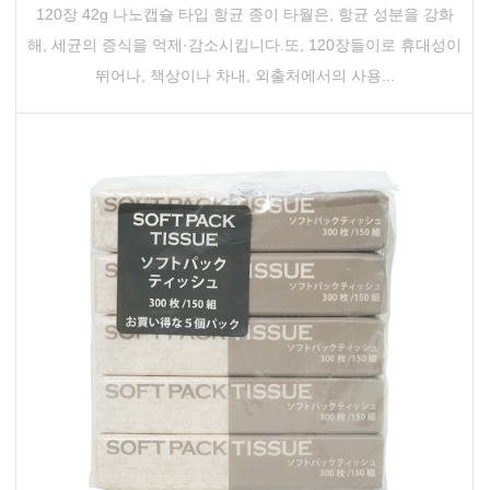
120장 42g 나노캡슐 타입 항균 종이 타월은, 항균 성분을 강화
해, 세균의 증식을 억제·감소시킵니다.또, 120장들이로 휴대성이
뛰어나, 책상이나 차내, 외출처에서의 사용...